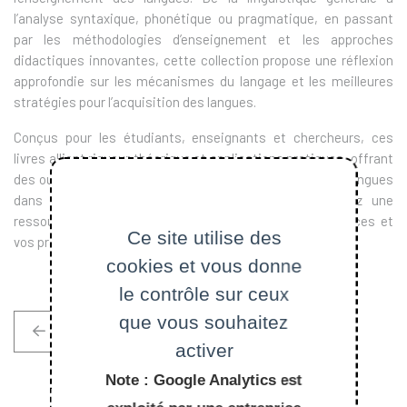
l’analyse syntaxique, phonétique ou pragmatique, en passant
par les méthodologies d’enseignement et les approches
didactiques innovantes, cette collection propose une réflexion
approfondie sur les mécanismes du langage et les meilleures
stratégies pour l’acquisition des langues.
Conçus pour les étudiants, enseignants et chercheurs, ces
livres allient rigueur théorique et applications pratiques, offrant
des outils essentiels pour enseigner et comprendre les langues
dans une perspective didactique moderne. Découvrez une
ressource incontournable pour enrichir vos connaissances et
Ce site utilise des
vos pratiques pédagogiques.
cookies et vous donne
le contrôle sur ceux
que vous souhaitez
Retour à la liste
activer
Note : Google Analytics est