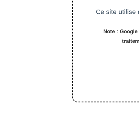
Ce site utilis
Note : Google 
traite