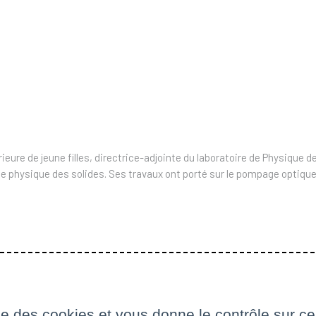
ure de jeune filles, directrice-adjointe du laboratoire de Physique de
de physique des solides. Ses travaux ont porté sur le pompage optiqu
ise des cookies et vous donne le contrôle sur 