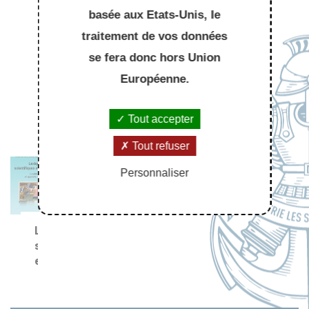
basée aux Etats-Unis, le
traitement de vos données
se fera donc hors Union
À LIRE AUSSI
Européenne.
Tout accepter
Tout refuser
Personnaliser
Lexiques
scientifiques
et
techniques