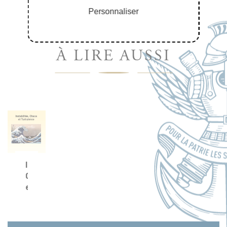
Personnaliser
À LIRE AUSSI
Instabilités,
Chaos
et
Turbulence