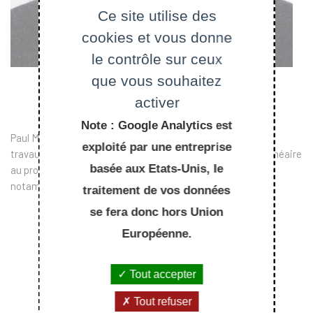
Ce site utilise des
cookies et vous donne
le contrôle sur ceux
que vous souhaitez
activer
Note : Google Analytics est
Paul Manneville est Directeur de recherche au CNRS. Ses
exploité par une entreprise
travaux portent sur les applications de la dynamique non linéaire
basée aux Etats-Unis, le
au problème de la transition vers le chaos et la turbulence,
notamment en hydrodynamique.
traitement de vos données
se fera donc hors Union
Européenne.
Tout accepter
Tout refuser