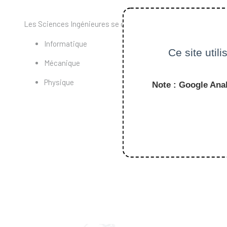
Les Sciences Ingénieures se composent des matières :
Informatique
Ce site util
Mécanique
Physique
Note : Google Anal