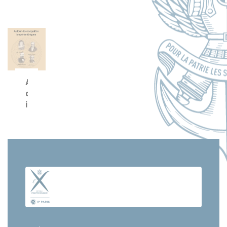
Autour
des
inégalités
isopérimétriques