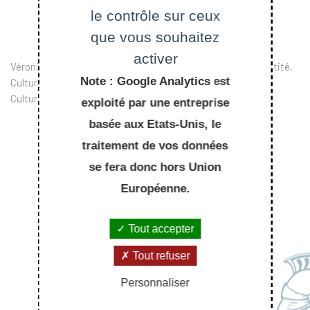
le contrôle sur ceux
que vous souhaitez
activer
Véronique Pauly est membre du groupe de Recherche "Identité,
Note : Google Analytics est
Cultures, Histoires" (GRICH) du Département Langues et
Cultures de l'École Polytechnique.
exploité par une entreprise
basée aux Etats-Unis, le
traitement de vos données
se fera donc hors Union
Européenne.
Tout accepter
Tout refuser
Personnaliser
À LIRE AUSSI