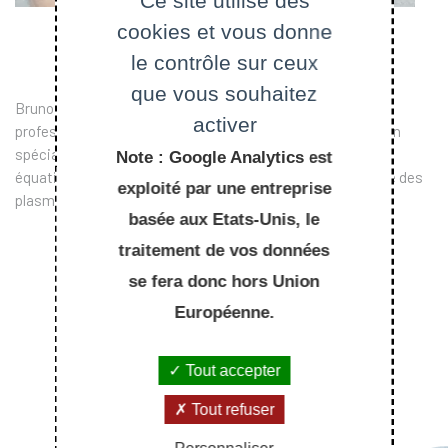
Ce site utilise des
cookies et vous donne
le contrôle sur ceux
que vous souhaitez
Bruno Després est professeur des universités et ancien
activer
professeur chargé de cours à l’École polytechnique. C’est un
spécialiste de l’analyse mathématique et numérique des
Note : Google Analytics est
équations aux dérivées partielles, notamment en physique des
exploité par une entreprise
plasmas.
basée aux Etats-Unis, le
traitement de vos données
se fera donc hors Union
Européenne.
Tout accepter
Tout refuser