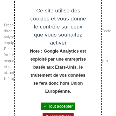
Ce site utilise des
cookies et vous donne
Frédéric Dardel, ancien élève de l'École polytechnique, est
le contrôle sur ceux
directeur de recherche au CNRS et professeur de cours à l'École
que vous souhaitez
polytechnique. À la faculté de pharmacie, à Paris, il dirige
activer
l'équipe de RMN du laboratoire de Cristallographie et RMN
Biologiques. Biologiste moléculaire de formation, il s'est
Note : Google Analytics est
intéressé dèds ses débuts à l'analyse informatique des
exploité par une entreprise
séquences Biologiques, à la fois du point de vue des concepts
et des applications. Ses travaux actuels portent sur l'étude
basée aux Etats-Unis, le
structurale et fonctionnelle de biomolécules d'intérêt
traitement de vos données
thérapeutique.
se fera donc hors Union
Européenne.
Tout accepter