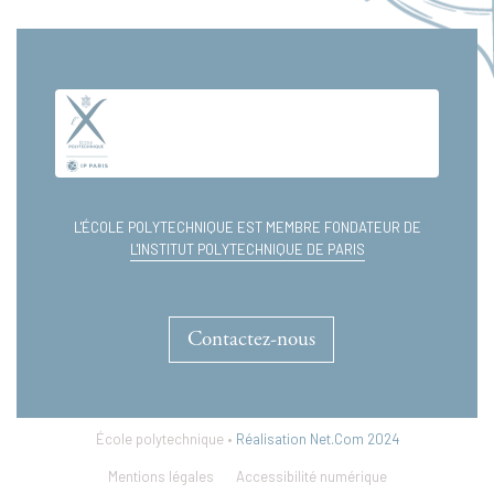
génomique
L'ÉCOLE POLYTECHNIQUE EST MEMBRE FONDATEUR DE
L'INSTITUT POLYTECHNIQUE DE PARIS
Contactez-nous
École polytechnique •
Réalisation Net.Com 2024
Mentions légales
Accessibilité numérique