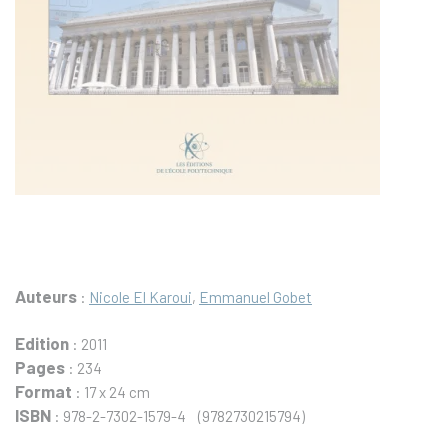
Auteurs
:
Nicole El Karoui
,
Emmanuel Gobet
Edition
: 2011
Pages
: 234
Format
: 17 x 24 cm
ISBN
: 978-2-7302-1579-4 (9782730215794)