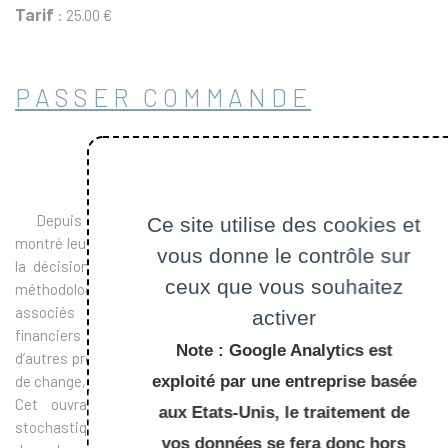
Tarif
: 25.00 €
PASSER COMMANDE
Depuis 40 ans, les outils mathématiques probabilistes ont
Ce site utilise des cookies et
montré leur rôle central dans le développement d’outils d’aide à
vous donne le contrôle sur
la décision pour les marchés financiers. Ils offrent un cadre
ceux que vous souhaitez
méthodologique robuste de modélisation et calcul des risques
associés aux produits dérivés, ces fameux instruments
activer
financiers qui dépendent de manière plus ou moins complexe
Note : Google Analytics est
d’autres produits financiers plus simples (actions, indices, taux
de change, taux d’intérêt, matières premières ...).
exploité par une entreprise basée
Cet ouvrage se veut être une introduction aux outils
aux Etats-Unis, le traitement de
stochastiques de la finance de marché, et à leurs utilisations
vos données se fera donc hors