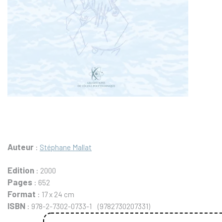
Auteur
:
Stéphane Mallat
Edition
: 2000
Pages
: 652
Format
: 17 x 24 cm
ISBN
: 978-2-7302-0733-1 (9782730207331)