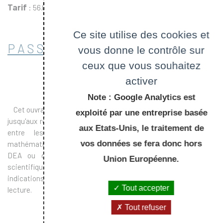
Tarif
: 56.00 €
Ce site utilise des cookies et
PASSER COMMANDE
vous donne le contrôle sur
ceux que vous souhaitez
activer
Note : Google Analytics est
Cet ouvrage mène le lecteur des bases du traitement du signal
exploité par une entreprise basée
jusqu'aux résultats les plus récents, en jouant sur l'interaction
aux Etats-Unis, le traitement de
entre les applications, le calcul numérique et les
vos données se fera donc hors
mathématiques. Il est conçu pour des élèves de maîtrise, de
DEA ou de doctorat, ainsi que pour des ingénieurs ou
Union Européenne.
scientifiques qui analysent des données numériques. Des
indications de difficulté permettent de choisir le niveau de
Tout accepter
lecture.
Tout refuser