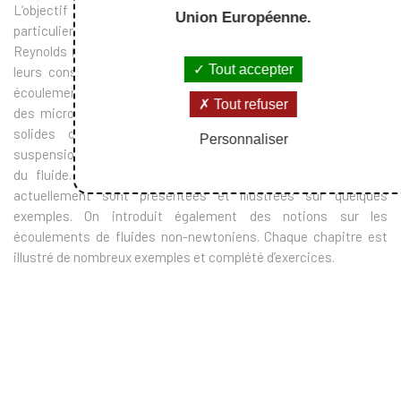
L’objectif de l’ouvrage est de présenter les phénomènes
Union Européenne.
particuliers associés aux écoulements à bas nombre de
Reynolds (réversibilité et difficulté de mélange) et de décliner
Tout accepter
leurs conséquences dans divers cas particuliers, comme les
écoulements d’enduction, les films de lubrification, la propulsion
Tout refuser
des micro-organismes, les écoulements autour de particules
solides ou déformables, les effets collectifs dans les
Personnaliser
suspensions et leurs conséquences sur le comportement global
du fluide. Les méthodes de résolution numérique utilisées
actuellement sont présentées et illustrées sur quelques
exemples. On introduit également des notions sur les
écoulements de fluides non-newtoniens. Chaque chapitre est
illustré de nombreux exemples et complété d’exercices.