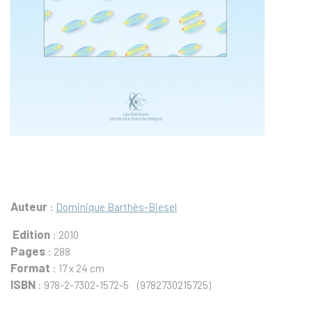
Auteur
:
Dominique Barthès-Biesel
Edition
: 2010
Pages
: 288
Format
: 17 x 24 cm
ISBN
: 978-2-7302-1572-5 (9782730215725)