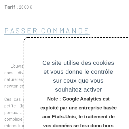
Tarif
: 26.00 €
PASSER COMMANDE
Ce site utilise des cookies
L’ouvrage porte sur les écoulements complexes rencontrés
et vous donne le contrôle
dans diverses situations industrielles, biophysiques ou
naturelles où le comportement visqueux newtonien ou non-
sur ceux que vous
newtonien du Fluide joue un rôle essentiel.
souhaitez activer
Note : Google Analytics est
Ces cas se rencontrent quand l’échelle de l’écoulement est
petite (lubrification, microfluidique, suspensions, milieux
exploité par une entreprise basée
poreux, …) ou quand le fluide lui-même a un comportement
aux Etats-Unis, le traitement de
complexe du fait du mouvement et de la déformation de sa
vos données se fera donc hors
microstructure (suspensions, émulsions, polymères,…).