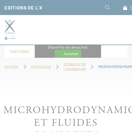
Panneau de gestion des cookies
EDITIONS DE L'X
S
ShareThis est désactivé.
PARTAGER
Autoriser
SCIENCES DE
ACCUEIL
CATALOGUE
L'INGÉNIEURE
MICROHYDRODYNAMI
ET FLUIDES