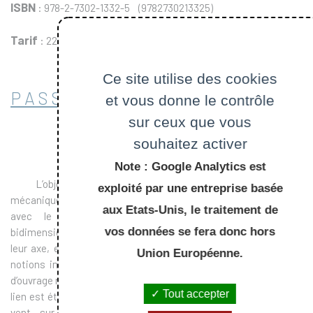
ISBN
: 978-2-7302-1332-5 (9782730213325)
Tarif
: 22.00 €
Ce site utilise des cookies
PASSER COMMANDE
et vous donne le contrôle
sur ceux que vous
souhaitez activer
Note : Google Analytics est
L’objectif de ce livre est d’introduire les phénomènes
exploité par une entreprise basée
mécaniques produisant les vibrations de structures couplées
aux Etats-Unis, le traitement de
avec le vent. L’exposé s’applique à des structures
vos données se fera donc hors
bidimensionnelles placées dans un écoulement transversal à
leur axe, en particulier le profil d’aile ou le tablier de pont. Les
Union Européenne.
notions introduites peuvent aussi s’étendre aux autres types
d’ouvrage rencontrés en génie civil. Lorsque cela est possible, le
Tout accepter
lien est établi avec la norme européenne concernant l’action du
vent sur les constructions. Les différents mécanismes