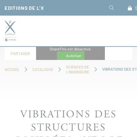
Panneau de gestion des cookies
EDITIONS DE L'X
S
ShareThis est désactivé.
PARTAGER
Autoriser
SCIENCES DE
ACCUEIL
CATALOGUE
L'INGÉNIEURE
VIBRATIONS DES
STRUCTURES