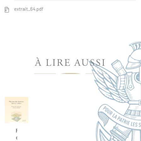
extrait_64.pdf
À LIRE AUSSI
Physique
des