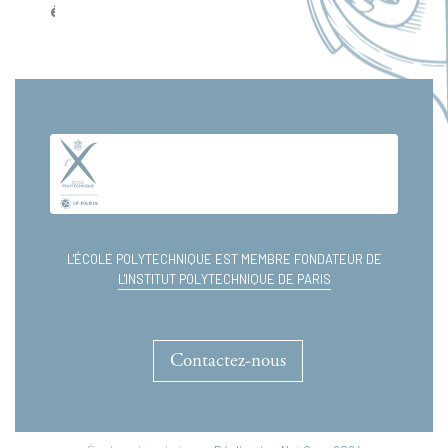
électrons
dans
les
solides.
Tome
II
L'ÉCOLE POLYTECHNIQUE EST MEMBRE FONDATEUR DE
L'INSTITUT POLYTECHNIQUE DE PARIS
Contactez-nous