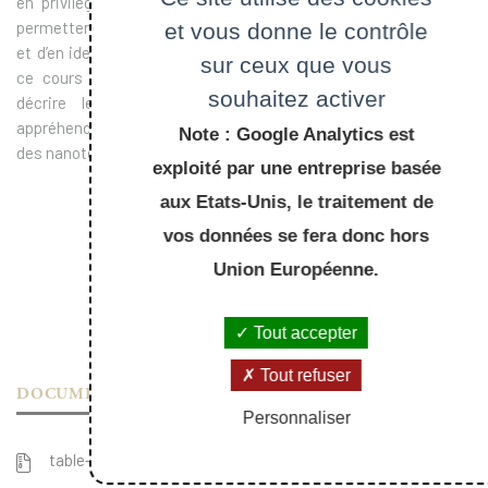
en privilégiant l’enchaînement historique des expériences qui
permettent de caractériser le phénomène de supraconductivité
et vous donne le contrôle
et d’en identifier l’origine. Au-delà des concepts fondamentaux,
sur ceux que vous
ce cours introduit aussi ceux qui sont indispensables pour
souhaitez activer
décrire les applications en haute technologie et pour
appréhender celles qui pourraient se développer dans le monde
Note : Google Analytics est
des nanotechnologies.
exploité par une entreprise basée
aux Etats-Unis, le traitement de
vos données se fera donc hors
Union Européenne.
Tout accepter
Tout refuser
DOCUMENTS
Personnaliser
table-des-matieres_64.pdf