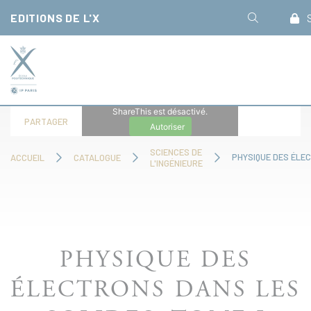
Panneau de gestion des cookies
EDITIONS DE L'X
S
ShareThis est désactivé.
PARTAGER
Autoriser
SCIENCES DE
ACCUEIL
CATALOGUE
L'INGÉNIEURE
PHYSIQUE DES
ÉLECTRONS DANS LES