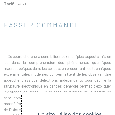
Tarif
: 33.50 €
PASSER COMMANDE
Ce cours cherche à sensibiliser aux multiples aspects mis en
jeu dans la compréhension des phénomènes quantiques
macroscopiques dans les solides, en présentant les techniques
expérimentales modernes qui permettent de les observer. Une
approche classique d’électrons indépendants pour décrire la
structure électronique en bandes d’énergie permet d’expliquer
l’existence de métaux, d’isolants et d’introduire la notion de
semi-conducteurs. Par contre la supraconductivité et le
magnétisme ne peuvent être appréhendés qu’en tenant compte
de l’existence des corrélations entre électrons. Ceci est révélé
Ce site utilise des cookies