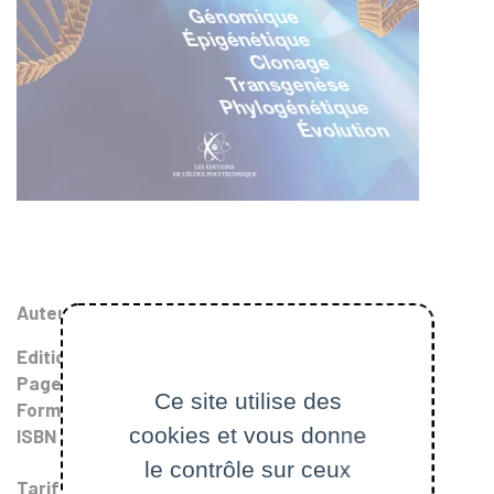
Auteurs
:
Philippe Monget
,
Reiner A. Veitia
Edition
: 2014
Pages
: 318
Ce site utilise des
Format
: 17 X 24
cookies et vous donne
ISBN
: 978-2-7302-1620-3 (9782730216203)
le contrôle sur ceux
Tarif
: 35.00 €